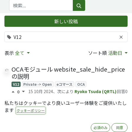
新しい投稿
V12
×
表示
全て
ソート順
活動日
OCAモジュール website_sale_hide_price
の説明
V12
Private -> Open
eコマース
OCA
15 10月 2024
、次により
Ryoko Tsuda (QRTL)
回答0
0
私たちはクッキーでより良いユーザー体験をご提供いたし
消込モデルの説明
ます
クッキーポリシー
会計
V12
V13
WIP
29 3月 2024
、次により
Yoshi Tashiro (QRTL)
回答0
0
必須のみ
同意