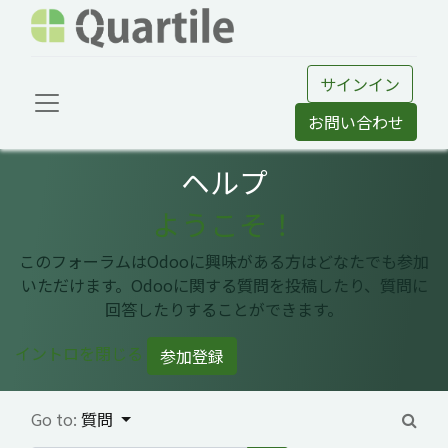
サインイン
お問い合わせ
ヘルプ
ようこそ！
このフォーラムはOdooに興味がある方はどなたでも参加
いただけます。Odooに関する質問を投稿したり、質問に
回答したりすることができます。
イントロを閉じる
参加登録
Go to:
質問