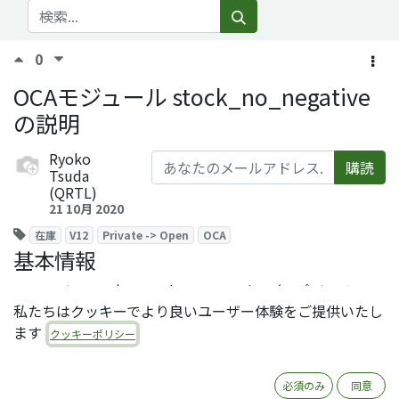
0
OCAモジュール stock_no_negative
の説明
Ryoko
購読
Tsuda
(QRTL)
21 10月 2020
在庫
V12
Private -> Open
OCA
基本情報
モジュール名：stock_no_negative（レポジトリ：
私たちはクッキーでより良いユーザー体験をご提供いたし
https://github.com/OCA/stock-logistics-workflow
ます
クッキーポリシー
ライセンス：AGPLv3
必須のみ
同意