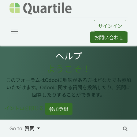
サインイン
お問い合わせ
ヘルプ
ようこそ！
このフォーラムはOdooに興味がある方はどなたでも参加
いただけます。Odooに関する質問を投稿したり、質問に
回答したりすることができます。
イントロを閉じる
参加登録
Go to:
質問