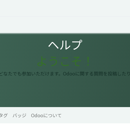
オープントーク
お役立ち情報
コタエルでの仕事
ヘルプ
ようこそ！
はどなたでも参加いただけます。Odooに関する質問を投稿した
タグ
バッジ
Odooについて