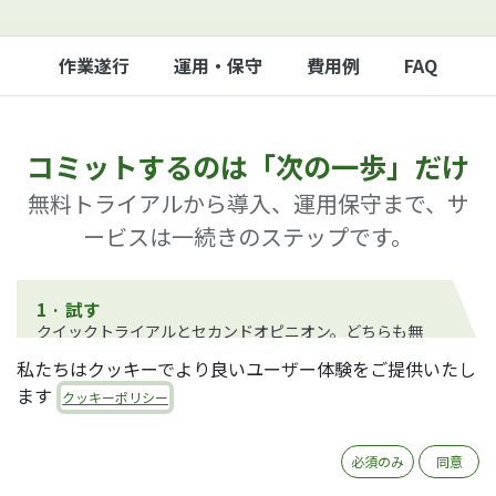
作業遂行
運用・保守
費用例
FAQ
コミットするのは「次の一歩」だけ
無料トライアルから導入、運用保守まで、サ
ービスは一続きのステップです。
1 · 試す
クイックトライアルとセカンドオピニオン。どちらも無
料です。
私たちはクッキーでより良いユーザー体験をご提供いたし
無料
ます
クッキーポリシー
2 · 見極める
パイロット導入で、小さなスコープで適合性を確認しま
必須のみ
同意
す。