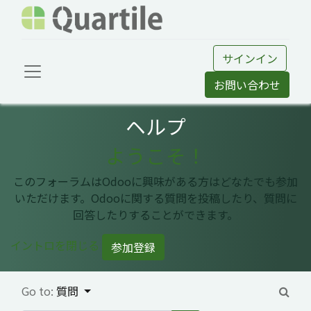
サインイン
お問い合わせ
ヘルプ
ようこそ！
このフォーラムはOdooに興味がある方はどなたでも参加
いただけます。Odooに関する質問を投稿したり、質問に
回答したりすることができます。
イントロを閉じる
参加登録
Go to:
質問