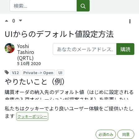
0
UIからのデフォルト値設定方法
Yoshi
購読
Tashiro
(QRTL)
5 10月 2020
V12
Private -> Open
UI
やりたいこと（例）
購買オーダの納入先のデフォルト値（はじめに設定される
倉庫の入荷オペレーションが提案される）を変更したい。
私たちはクッキーでより良いユーザー体験をご提供いたし
ます
クッキーポリシー
設定手順
１．
開発者モードを有効化
必須のみ
同意