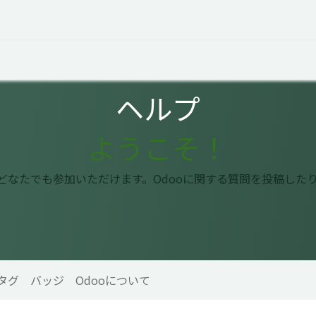
オープントーク
お役立ち情報
コタエルでの仕事
ヘルプ
ようこそ！
はどなたでも参加いただけます。Odooに関する質問を投稿した
タグ
バッジ
Odooについて