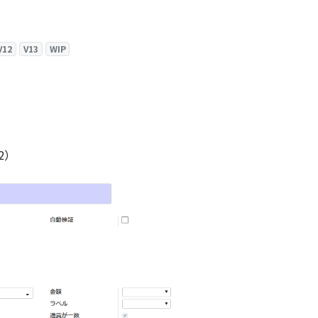
V12
V13
WIP
2）