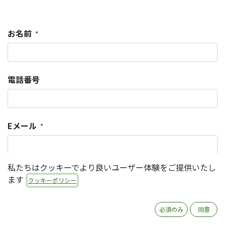
お名前
*
電話番号
Eメール
*
私たちはクッキーでより良いユーザー体験をご提供いたし
会社/組織名
*
ます
クッキーポリシー
必須のみ
同意
件名
*