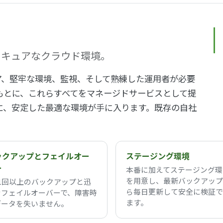
、セキュアなクラウド環境。
ア、堅牢な環境、監視、そして熟練した運用者が必要
もとに、これらすべてをマネージドサービスとして提
に、安定した最適な環境が手に入ります。既存の自社
。
ックアップとフェイルオー
ステージング環境
ー
本番に加えてステージング環
を用意し、最新バックアップ
1回以上のバックアップと迅
ら毎日更新して安全に検証で
なフェイルオーバーで、障害時
ます。
データを失いません。