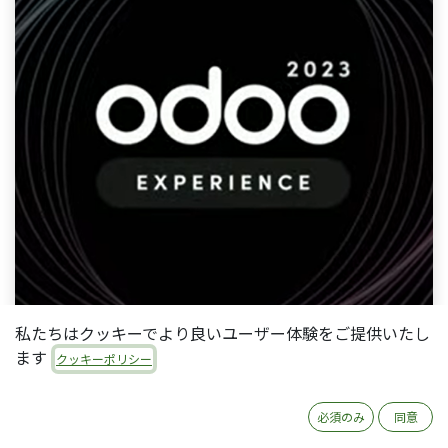
私たちはクッキーでより良いユーザー体験をご提供いたし
ます
クッキーポリシー
2023/11/8～11/10にかけて、Odoo Experience
2023がベルギーのブリュッセルにて開催され、
必須のみ
同意
Odooバージョン17.0がお披露目されました。以