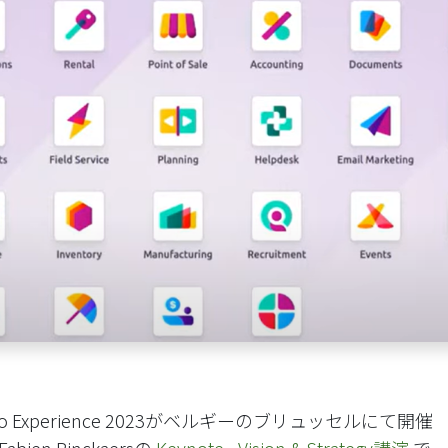
doo Experience 2023がベルギーのブリュッセルにて開催
en Pinckaersの
Keynote - Vision & Strategy講演
で