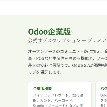
Odoo企業版
公式サブスクリプション — プレミ
オープンソースのコミュニティ版に加え、企
事・POSなど生産性を高める機能と、ノーコ
最大の安心は保証です。Odoo S.A.が
ップを保証します。
企業版機能
バ
ダイナミックレポート、銀行連
Od
携、ガント、バーコード、
を
Studio（ノーコード）など。モ
象