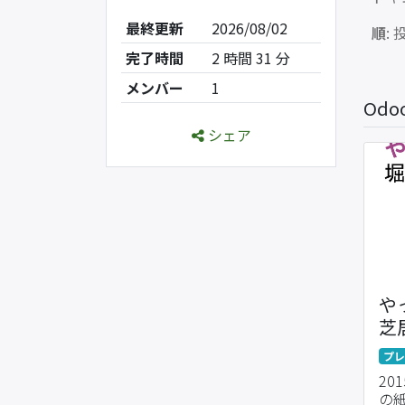
最終更新
2026/08/02
順
:
完了時間
2 時間 31 分
メンバー
1
Od
シェア
や
芝
ト
プレ
20
の