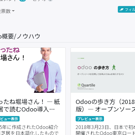
フィ
 投票数
oo概要/ノウハウ
ったね堀場さん！ ― 紙
Odooの歩き方（201
居で読むOdoo導入ス
版）― オープンソー
ーリー
活用して効率よく導
ビュー表示
プレビュー表示
るコツ
15年に作成されたOdoo紹介
2018年3月23日、日本で
紙芝居を日本語化したもので
開催されたOdoo東京ロー