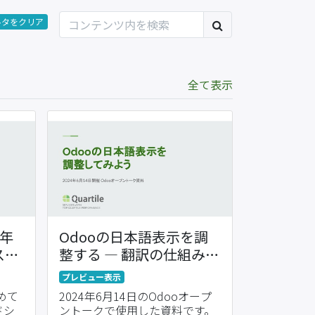
ルタをクリア
全て表示
8年
Odooの日本語表示を調
スを
整する ― 翻訳の仕組みと
入す
調整方法
プレビュー表示
初めて
2024年6月14日のOdooオープ
ドシ
ントークで使用した資料です。