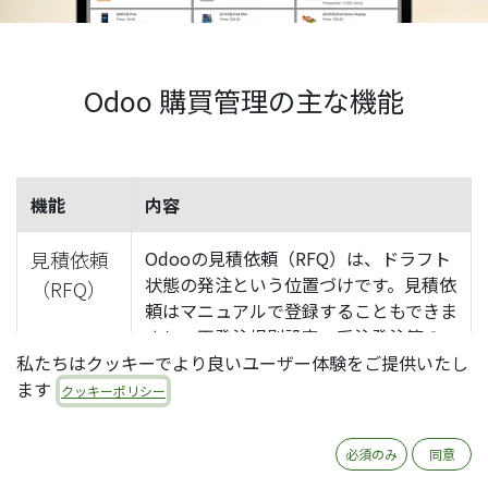
Odoo 購買管理の主な機能
機能
内容
見積依頼
Odooの見積依頼（RFQ）は、ドラフト
状態の発注という位置づけです。見積依
（RFQ）
頼はマニュアルで登録することもできま
すし、再発注規則設定、受注発注等の
私たちはクッキーでより良いユーザー体験をご提供いたし
調達ルール設定により、システムから自
ます
動生成することも可能です。
クッキーポリシー
発注
発注により正式に仕入先との取引を認
必須のみ
同意
識し、後続の入荷予定や仕入先請求書