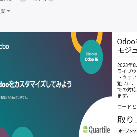
最新
Odo
モジ
2023
ライブウ
トウェア
狙いに、
での対応
ます。
コードと
取り
Od
オープンソ
ドオ