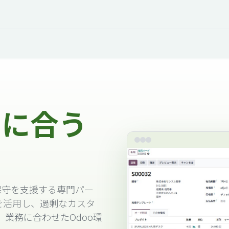
オープントーク
お役立ち情報
コタエルでの仕事
当に合う
保守を支援する専門パー
を活用し、過剰なカスタ
業務に合わせたOdoo環