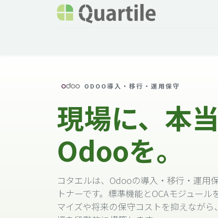
ホーム
サービス
企業情報
Odoo概要
ODOO導入・移行・運用保守
現場に、本
Odooを。
コタエルは、Odooの導入・移行・運用
トナーです。標準機能とOCAモジュール
マイズや将来の保守コストを抑えながら、