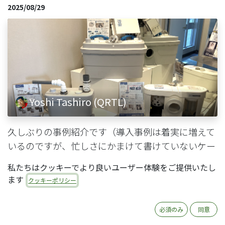
2025/08/29
Yoshi Tashiro (QRTL)
久しぶりの事例紹介です（導入事例は着実に増えて
いるのですが、忙しさにかまけて書けていないケー
スがいくつかあります）。今回の事例は、SFA
私たちはクッキーでより良いユーザー体験をご提供いたし
Japan株式会社様（以下、SFA Japan）でのOdoo導
ます
クッキーポリシー
入です。フランスのグローバル企業の世界各国拠点
へのOdoo導入という大枠の中で、日本法人での導
必須のみ
同意
入をコタエルがサポートしたものとなります。 目次