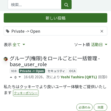
新しい投稿
Private -> Open
×
表示
全て
ソート順
活動日
グループ(権限)をロールごとに一括管理 -
base_user_role
V10
Private -> Open
セキュリティ
OCA
16 6月 2026
、次により
Yoshi Tashiro (QRTL)
回答0
0
私たちはクッキーでより良いユーザー体験をご提供いたし
OCAモジュール date_range の説明
ます
クッキーポリシー
Private -> Open
OCA
v14
12 11月 2025
、次により
Ryoko Tsuda (QRTL)
回答0
0
必須のみ
同意