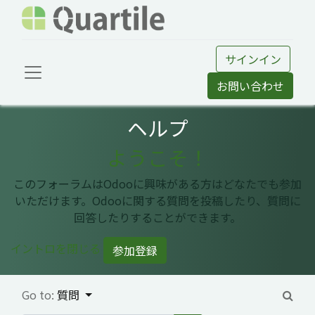
サインイン
お問い合わせ
ヘルプ
ようこそ！
このフォーラムはOdooに興味がある方はどなたでも参加
いただけます。Odooに関する質問を投稿したり、質問に
回答したりすることができます。
イントロを閉じる
参加登録
Go to:
質問