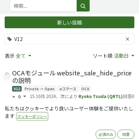
新しい投稿
V12
×
表示
全て
ソート順
活動日
OCAモジュール website_sale_hide_price
の説明
V12
Private -> Open
eコマース
OCA
15 10月 2024
、次により
Ryoko Tsuda (QRTL)
回答0
0
私たちはクッキーでより良いユーザー体験をご提供いたし
消込モデルの説明
ます
クッキーポリシー
会計
V12
V13
WIP
29 3月 2024
、次により
Yoshi Tashiro (QRTL)
回答0
0
必須のみ
同意