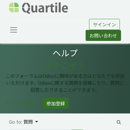
サインイン
お問い合わせ
ヘルプ
ようこそ！
このフォーラムはOdooに興味がある方はどなたでも参加
いただけます。Odooに関する質問を投稿したり、質問に
回答したりすることができます。
イントロを閉じる
参加登録
Go to:
質問