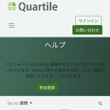
サインイン
お問い合わせ
ヘルプ
ようこそ！
このフォーラムはOdooに興味がある方はどなたでも参加
いただけます。Odooに関する質問を投稿したり、質問に
回答したりすることができます。
イントロを閉じる
参加登録
Go to:
質問