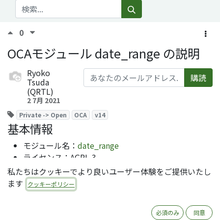
0
OCAモジュール date_range の説明
Ryoko
購読
Tsuda
(QRTL)
2 7月 2021
Private -> Open
OCA
v14
基本情報
モジュール名：
date_range
ライセンス：AGPL-3
オーサー：ACSONE SA/NV
私たちはクッキーでより良いユーザー体験をご提供いたし
レポジトリ：
https://github.com/OCA/server-ux
ます
クッキーポリシー
必須のみ
同意
機能概要