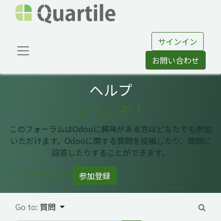
サインイン
お問い合わせ
ヘルプ
ようこそ！
このフォーラムはOdooに興味がある方はどなたでも参加
いただけます。Odooに関する質問を投稿したり、質問に
回答したりすることができます。
イントロを閉じる
参加登録
Go to:
質問