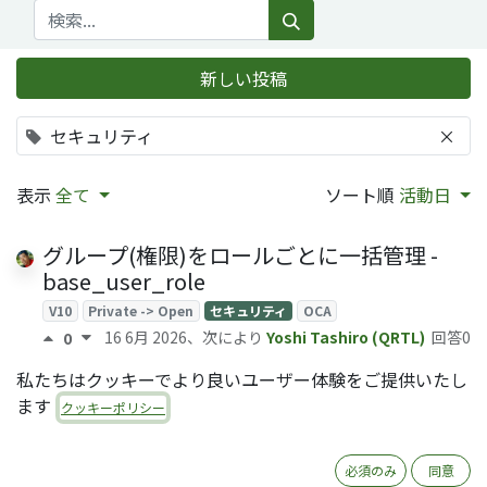
新しい投稿
セキュリティ
×
表示
全て
ソート順
活動日
グループ(権限)をロールごとに一括管理 -
base_user_role
V10
Private -> Open
セキュリティ
OCA
16 6月 2026
、次により
Yoshi Tashiro (QRTL)
回答0
0
私たちはクッキーでより良いユーザー体験をご提供いたし
スーパーユーザへのログイン
ます
クッキーポリシー
アクセス権
セキュリティ
8 1月 2025
、次により
回答
0
Toshikimi (Nobu) Shigenobu (QRTL)
0
必須のみ
同意