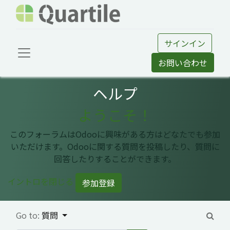
サインイン
お問い合わせ
ヘルプ
ようこそ！
このフォーラムはOdooに興味がある方はどなたでも参加
いただけます。Odooに関する質問を投稿したり、質問に
回答したりすることができます。
イントロを閉じる
参加登録
Go to:
質問