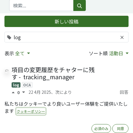
新しい投稿
log
×
表示
全て
ソート順
活動日
項目の変更履歴をチャターに残
す - tracking_manager
log
OCA
22 4月 2025
、次により
回答
0
Toshikimi (Nobu) Shigenobu (QRTL)
0
私たちはクッキーでより良いユーザー体験をご提供いたし
ます
レコードの変更履歴を残す - auditlog
クッキーポリシー
log
セキュリティ
OCA
20 12月 2024
、次により
Tim Siu Lai
回答0
1
必須のみ
同意