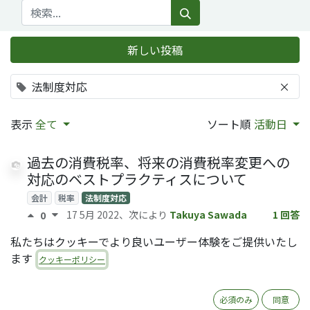
新しい投稿
法制度対応
×
表示
全て
ソート順
活動日
過去の消費税率、将来の消費税率変更への
対応のベストプラクティスについて
会計
税率
法制度対応
17 5月 2022
、次により
Takuya Sawada
1 回答
0
私たちはクッキーでより良いユーザー体験をご提供いたし
Odooは電子帳簿保存法に対応しています
ます
か？
クッキーポリシー
アクセス権
チャター
log
セキュリティ
法制度対応
17 5月 2022
、次により
Ai Kakurai (QRTL)
回答0
0
必須のみ
同意