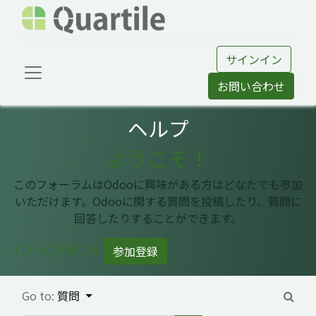
サインイン
お問い合わせ
ヘルプ
ようこそ！
このフォーラムはOdooに興味がある方はどなたでも参加
いただけます。Odooに関する質問を投稿したり、質問に
回答したりすることができます。
イントロを閉じる
参加登録
Go to:
質問