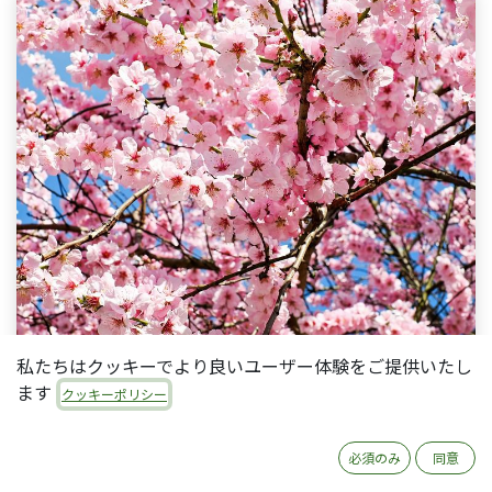
私たちはクッキーでより良いユーザー体験をご提供いたし
ます
クッキーポリシー
必須のみ
同意
私たちQuartileは
オープンソース志向のOdooパー