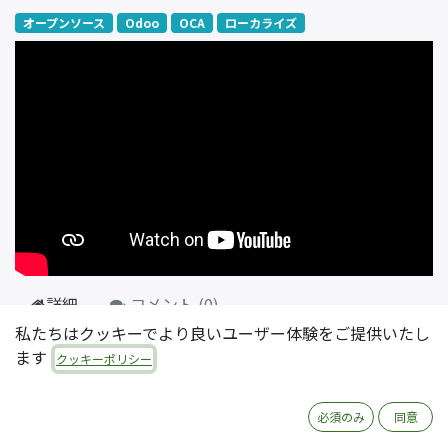
オープンソース
Odoo
OCA
ローカライズ
詳細
コメント (
0
)
私たちはクッキーでより良いユーザー体験をご提供いたし
日本でOdooの印刷帳票を使うときにありがちな課題のう
ます
クッキーポリシー
ち、帳票のレイアウトを日本で一般的な様式に変更する方
法を解説した動画です。全5回のシリーズの第3回にあたり
必須のみ
同意
ます。