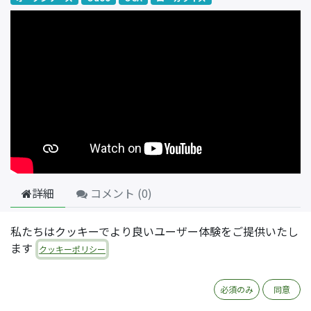
詳細
コメント (
0
)
日本でOdooの印刷帳票を使うときにありがちな課題のう
私たちはクッキーでより良いユーザー体験をご提供いたし
ち、宛先に「御中」や「様」を表示させる方法を解説した
ます
クッキーポリシー
動画です。全5回のシリーズの第2回にあたります。
使用しているOdooのバージョンは16.0です。
必須のみ
同意