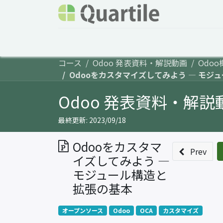
ホーム
サービス
企業情報
Odoo概要
コース
Odoo 発表資料・解説動画
Odo
Odooをカスタマイズしてみよう ― モジ
Odoo 発表資料・解説
最終更新:
2023/09/18
Odooをカスタマ
Prev
イズしてみよう ―
モジュール構造と
拡張の基本
オープンソース
Odoo
OCA
カスタマイズ