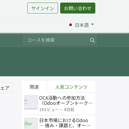
サインイン
お問い合わせ
日本語
関連
人気コンテンツ
シェア
OCA活動への参加方法
（Odooオープントーク
2026年7月31日 発表資
143 ビュー・
4日前
料）
日本市場におけるOdoo
― 強み・課題と、オープ