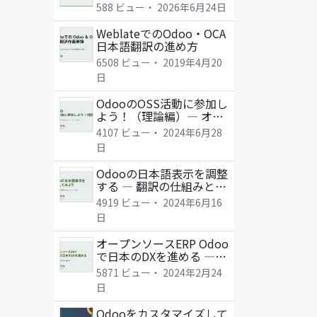
ンソースをめぐる問い
588 ビュー・
2026年6月24日
WeblateでのOdoo・OCA
日本語翻訳の進め方
6508 ビュー・
2019年4月20
日
OdooのOSS活動に参加し
よう！（理論編）― オー
プンコアとエコシステム
4107 ビュー・
2024年6月28
のバランス
日
Odooの日本語表示を調整
する ― 翻訳の仕組みと調
整方法
4919 ビュー・
2024年6月16
日
オープンソースERP Odoo
で日本のDXを進める ―
OSS活用の優位性
5871 ビュー・
2024年2月24
日
Odooをカスタマイズして