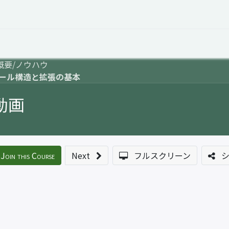
オープントーク
お役立ち情報
コタエルでの仕事
o概要/ノウハウ
ュール構造と拡張の基本
動画
Join this Course
Next
フルスクリーン