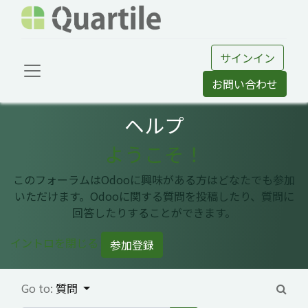
サインイン
お問い合わせ
ヘルプ
ようこそ！
このフォーラムはOdooに興味がある方はどなたでも参加
いただけます。Odooに関する質問を投稿したり、質問に
回答したりすることができます。
イントロを閉じる
参加登録
Go to:
質問