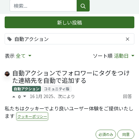
新しい投稿
自動アクション
×
表示
全て
ソート順
活動日
自動アクションでフォロワーにタグをつけ
た連絡先を自動で追加する
自動アクション
コミュニティ版
16 1月 2025
、次により
回答
0
Tatsuki Kanda (QRTL)
0
私たちはクッキーでより良いユーザー体験をご提供いたし
ます
自動アクションを活用しよう
クッキーポリシー
自動アクション
V16
コミュニティ版
11 1月 2025
、次により
回答
0
必須のみ
同意