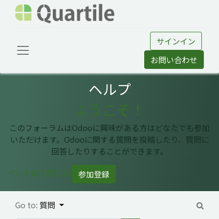
サインイン
お問い合わせ
ヘルプ
ようこそ！
このフォーラムはOdooに興味がある方はどなたでも参加
いただけます。Odooに関する質問を投稿したり、質問に
回答したりすることができます。
イントロを閉じる
参加登録
Go to:
質問