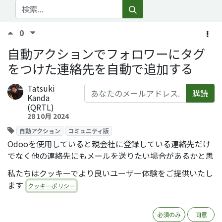
0
自動アクションでフォロワーにタグ
をつけた連絡先を自動で追加する
Tatsuki
購読
Kanda
(QRTL)
28 10月 2024
自動アクション
コミュニティ版
Odooを使用していると親会社に登録している連絡先だけ
でなく他の連絡先にもメールを送りたい場合があるかと思
います。
私たちはクッキーでより良いユーザー体験をご提供いたし
そのような時に自動アクションを使用して関連する連絡先
ます
クッキーポリシー
を自動的にフォロワーに追加できます。
(V17以降では自動アクションは自動化規則という名称に変
必須のみ
同意
更されていますが基本的には同じ機能です)