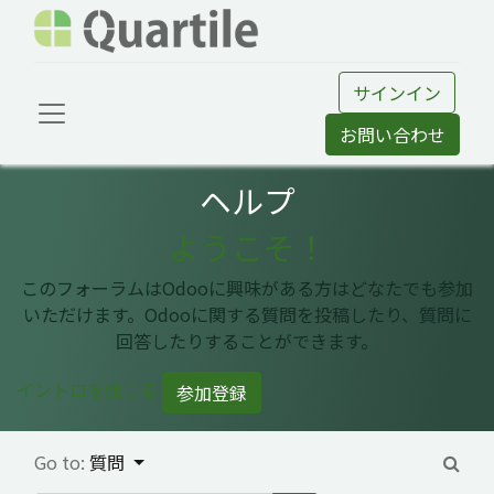
サインイン
お問い合わせ
ヘルプ
ようこそ！
このフォーラムはOdooに興味がある方はどなたでも参加
いただけます。Odooに関する質問を投稿したり、質問に
回答したりすることができます。
イントロを閉じる
参加登録
Go to:
質問