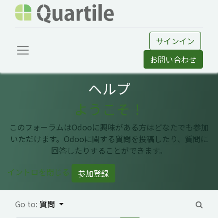
サインイン
お問い合わせ
ヘルプ
ようこそ！
このフォーラムはOdooに興味がある方はどなたでも参加
いただけます。Odooに関する質問を投稿したり、質問に
回答したりすることができます。
イントロを閉じる
参加登録
Go to:
質問