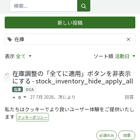
新しい投稿
在庫
×
表示
全て
ソート順
活動日
在庫調整の「全てに適用」ボタンを非表示
にする - stock_inventory_hide_apply_all
在庫
OCA
27 7月 2026
、次により
回答
0
Shinnosuke Morita (QRTL)
0
私たちはクッキーでより良いユーザー体験をご提供いたし
ます
OCAモジュール
クッキーポリシー
stock_quantity_history_location の説明
レポート
在庫
在庫評価
OCA
必須のみ
同意