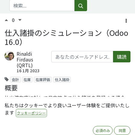
0
仕入諸掛のシミュレーション（Odoo
16.0）
Rinaldi
購読
Firdaus
(QRTL)
16 1月 2023
会計
在庫
在庫評価
仕入諸掛
概要
払出済在庫に対して月末時点で仕入諸掛を登録する場合、
仕入諸掛が売上原価にどう反映されるのかを確認
私たちはクッキーでより良いユーザー体験をご提供いたし
ます
クッキーポリシー
前提条件
必須のみ
同意
関連アプリ：