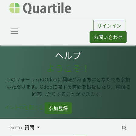
サインイン
お問い合わせ
ヘルプ
ようこそ！
このフォーラムはOdooに興味がある方はどなたでも参加
いただけます。Odooに関する質問を投稿したり、質問に
回答したりすることができます。
イントロを閉じる
参加登録
Go to:
質問