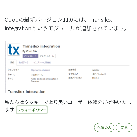
Odooの最新バージョン11.0には、Transifex
integrationというモジュールが追加されています。
私たちはクッキーでより良いユーザー体験をご提供いたし
ます
クッキーポリシー
こちらをインストールすると、翻訳対象用語の画面
必須のみ
同意
に、Transifex画面を開くリンクボタンを表示するカ