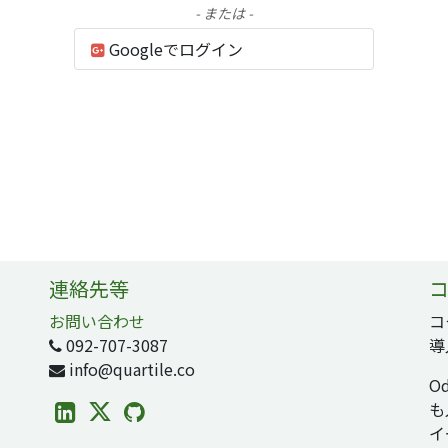
- または -
Googleでログイン
連絡先等
コ
お問い合わせ
コ
092-707-3087
導
info@quartile.co
O
も
イ