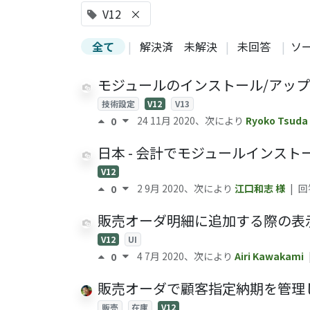
V12
×
全て
|
解決済
未解決
|
未回答
|
ソ
モジュールのインストール/アッ
技術設定
V12
V13
24 11月 2020
、次により
Ryoko Tsuda
0
日本 - 会計でモジュールインス
V12
2 9月 2020
、次により
江口和志
様
|
回
0
販売オーダ明細に追加する際の表
V12
UI
4 7月 2020
、次により
Airi Kawakami
0
販売オーダで顧客指定納期を管理
販売
在庫
V12