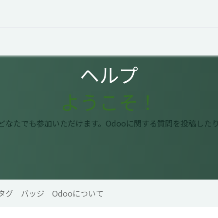
オープントーク
お役立ち情報
コタエルでの仕事
ヘルプ
ようこそ！
はどなたでも参加いただけます。Odooに関する質問を投稿した
タグ
バッジ
Odooについて