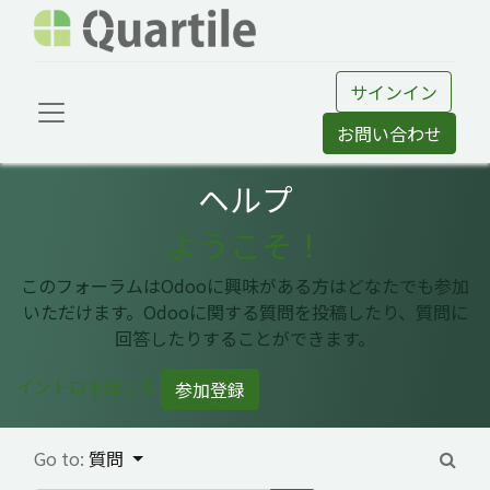
サインイン
お問い合わせ
ヘルプ
ようこそ！
このフォーラムはOdooに興味がある方はどなたでも参加
いただけます。Odooに関する質問を投稿したり、質問に
回答したりすることができます。
イントロを閉じる
参加登録
Go to:
質問