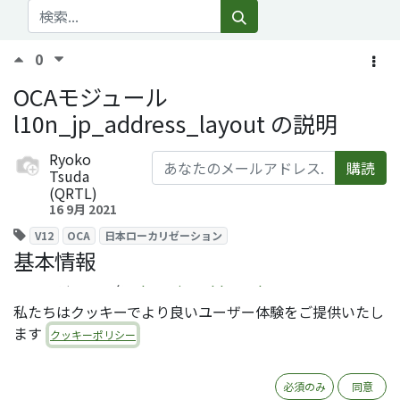
0
OCAモジュール
l10n_jp_address_layout の説明
Ryoko
購読
Tsuda
(QRTL)
16 9月 2021
V12
OCA
日本ローカリゼーション
基本情報
モジュール名：
l10n_jp_address_layout
私たちはクッキーでより良いユーザー体験をご提供いたし
ライセンス：LGPL-3
ます
クッキーポリシー
オーサー：Quartile Limited
レポジトリ：
https://github.com/OCA/l10n-japan
必須のみ
同意