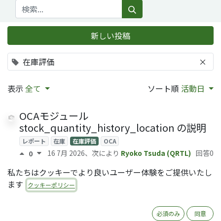
新しい投稿
在庫評価
×
表示
全て
ソート順
活動日
OCAモジュール
stock_quantity_history_location の説明
レポート
在庫
在庫評価
OCA
16 7月 2026
、次により
Ryoko Tsuda (QRTL)
回答0
0
私たちはクッキーでより良いユーザー体験をご提供いたし
仕入諸掛のシミュレーション（Odoo 16.0）
ます
クッキーポリシー
会計
在庫
在庫評価
仕入諸掛
3 8月 2023
、次により
Rinaldi Firdaus (QRTL)
回答0
0
必須のみ
同意