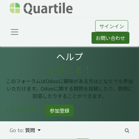
サインイン
お問い合わせ
ヘルプ
ようこそ！
このフォーラムはOdooに興味がある方はどなたでも参加
いただけます。Odooに関する質問を投稿したり、質問に
回答したりすることができます。
イントロを閉じる
参加登録
Go to:
質問