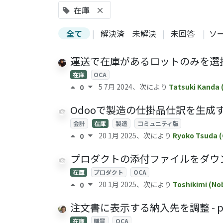
在庫
×
全て
|
解決済
未解決
|
未回答
|
ソ
運送で在庫があるロットのみを選択する - s
在庫
OCA
5 7月 2024
、次により
Tatsuki Kanda 
0
Odooで製造の仕掛品仕訳を生成
会計
在庫
製造
コミュニティ版
20 1月 2025
、次により
Ryoko Tsuda 
0
プロダクトの添付ファイルをダウンロード - 
在庫
プロダクト
OCA
20 1月 2025
、次により
Toshikimi (No
0
注文書に表示する納入先を調整 - purcha
在庫
購買
OCA