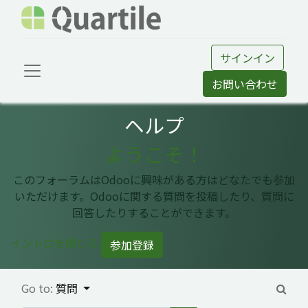
サインイン
お問い合わせ
ヘルプ
ようこそ！
このフォーラムはOdooに興味がある方はどなたでも参加
いただけます。Odooに関する質問を投稿したり、質問に
回答したりすることができます。
イントロを閉じる
参加登録
Go to:
質問