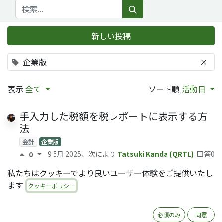
新しい投稿
企業版
×
表示
全て
ソート順
活動日
手入力した税額を税レポートに表示する方
法
会計
企業版
9 5月 2025
、次により
Tatsuki Kanda (QRTL)
回答0
0
私たちはクッキーでより良いユーザー体験をご提供いたし
Odooの製造関連の仕訳を解説
ます
クッキーポリシー
会計
在庫
製造
企業版
コミュニティ版
26 12月 2024
、次により
Ryoko Tsuda (QRTL)
回答0
0
必須のみ
同意