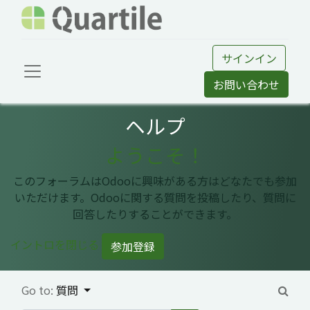
サインイン
お問い合わせ
ヘルプ
ようこそ！
このフォーラムはOdooに興味がある方はどなたでも参加
いただけます。Odooに関する質問を投稿したり、質問に
回答したりすることができます。
イントロを閉じる
参加登録
Go to:
質問