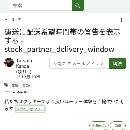
0
運送に配送希望時間帯の警告を表示
する -
stock_partner_delivery_window
Tatsuki
購読
Kanda
(QRTL)
13 12月 2025
在庫
OCA
基本情報
私たちはクッキーでより良いユーザー体験をご提供いたし
モジュール名 ：stock_partner_delivery_window
ます
ライセンス ：AGPL-3
クッキーポリシー
オーサー ：Camptocamp, ACSONE
SA/NV, BCIM
必須のみ
同意