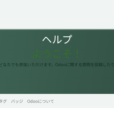
オープントーク
お役立ち情報
コタエルでの仕事
ヘルプ
ようこそ！
はどなたでも参加いただけます。Odooに関する質問を投稿した
タグ
バッジ
Odooについて