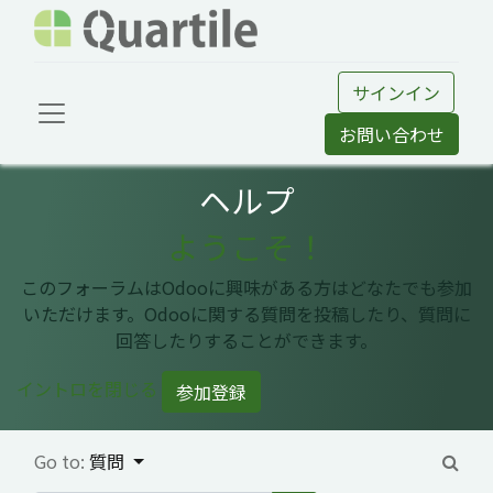
サインイン
お問い合わせ
ヘルプ
ようこそ！
このフォーラムはOdooに興味がある方はどなたでも参加
いただけます。Odooに関する質問を投稿したり、質問に
回答したりすることができます。
イントロを閉じる
参加登録
Go to:
質問