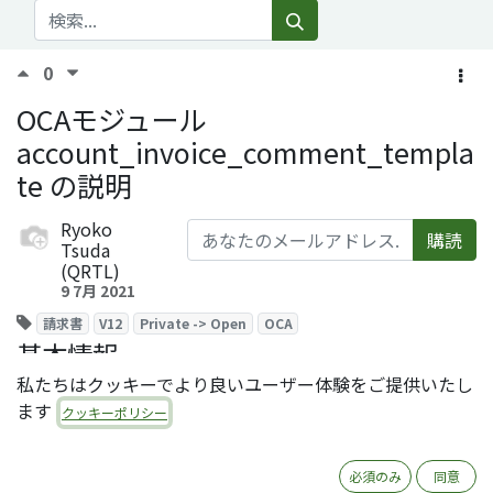
0
OCAモジュール
account_invoice_comment_templa
te の説明
Ryoko
購読
Tsuda
(QRTL)
9 7月 2021
請求書
V12
Private -> Open
OCA
基本情報
私たちはクッキーでより良いユーザー体験をご提供いたし
2つのOCAモジュールのインストールが必要です。
ます
クッキーポリシー
（請求書コメントモジュール）
モジュール名：
必須のみ
同意
account_invoice_comment_template