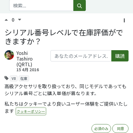
0
シリアル番号レベルで在庫評価がで
きますか？
Yoshi
購読
Tashiro
(QRTL)
15 4月 2016
V8
在庫
高級アクセサリを取り扱っており、同じモデルであっても
シリアル番号ごとに購入単価が異なります。
Odooではシリアル番号ごとに異なる原価を持たせること
私たちはクッキーでより良いユーザー体験をご提供いたし
は可能ですか？
ます
クッキーポリシー
Comment
Share
必須のみ
同意