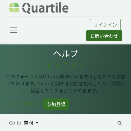
サインイン
お問い合わせ
ヘルプ
ようこそ！
このフォーラムはOdooに興味がある方はどなたでも参加
いただけます。Odooに関する質問を投稿したり、質問に
回答したりすることができます。
イントロを閉じる
参加登録
Go to:
質問