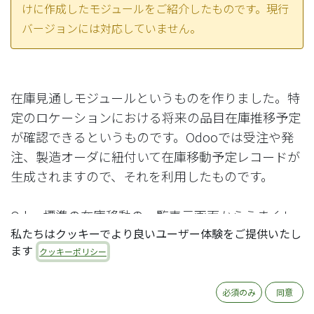
けに作成したモジュールをご紹介したものです。現行
バージョンには対応していません。
在庫見通しモジュールというものを作りました。特
定のロケーションにおける将来の品目在庫推移予定
が確認できるというものです。Odooでは受注や発
注、製造オーダに紐付いて在庫移動予定レコードが
生成されますので、それを利用したものです。
Odoo標準の在庫移動の一覧表示画面からうまくレ
私たちはクッキーでより良いユーザー体験をご提供いたし
コードをフィルタすれば将来の移動予定を洗い出す
ます
ことはできるのですが、在庫状況は表示されないた
クッキーポリシー
め、将来のある時点での見通し数量がわかりにくい
という問題があります。複数のお客様からのご要望
必須のみ
同意
もあり、その状況が改善できればということで、モ