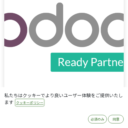
私たちはクッキーでより良いユーザー体験をご提供いたし
ます
クッキーポリシー
以前
こちらの記事
を書いてから3年近い月日が流れ
ましたが、私たちコタエルは2021年8月より、あら
必須のみ
同意
ためて公式パートナーに戻りました。そのご報告が