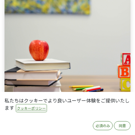
私たちはクッキーでより良いユーザー体験をご提供いたし
ます
クッキーポリシー
必須のみ
同意
私たちコタエルは2013年4月より、Odoo社のパー