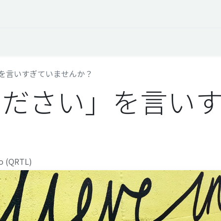
オープントーク
お役立ち情報
コタエルでの仕事
を言いすぎていませんか？
ください」を言い
ro (QRTL)