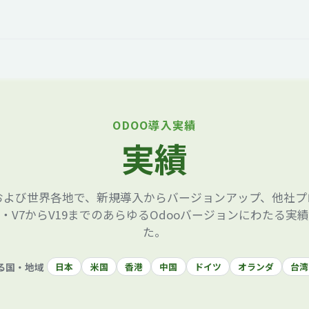
オープントーク
お役立ち情報
コタエルでの仕事
ODOO導入実績
実績
本および世界各地で、新規導入からバージョンアップ、他社
・V7からV19までのあらゆるOdooバージョンにわたる実
た。
る国・地域
日本
米国
香港
中国
ドイツ
オランダ
台湾