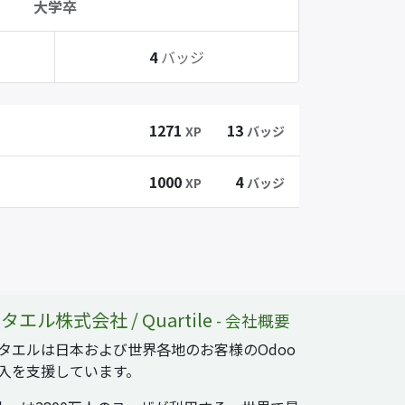
大学卒
4
バッジ
1271
13
XP
バッジ
1000
4
XP
バッジ
タエル株式会社 / Quartile
-
会社概要
タエルは日本および世界各地のお客様のOdoo
入を支援しています。