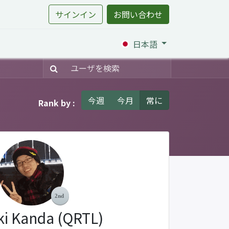
サインイン
お問い合わせ
日本語
今週
今月
常に
Rank by :
ki Kanda (QRTL)