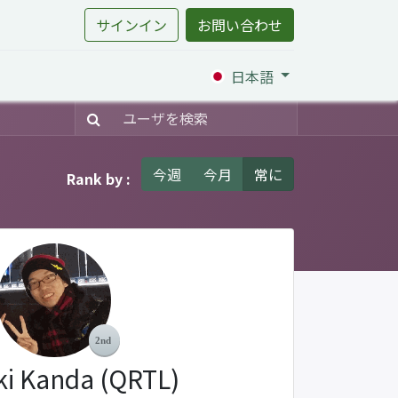
サインイン
お問い合わせ
日本語
今週
今月
常に
Rank by :
ki Kanda (QRTL)