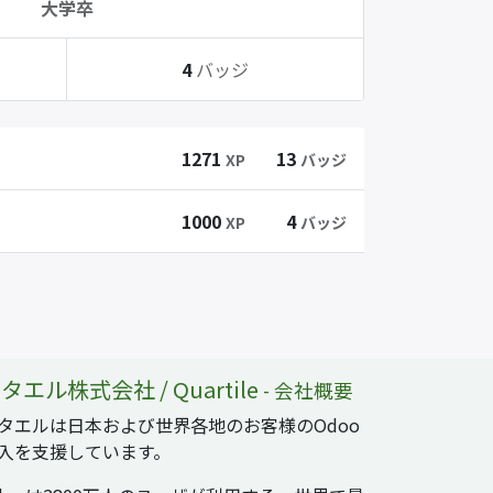
大学卒
4
バッジ
1271
13
XP
バッジ
1000
4
XP
バッジ
タエル株式会社 / Quartile
-
会社概要
タエルは日本および世界各地のお客様のOdoo
入を支援しています。