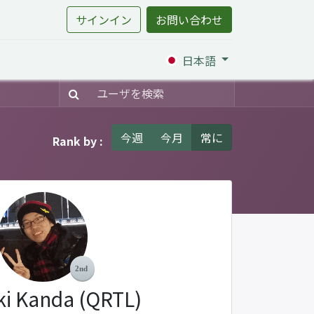
サインイン
お問い合わせ
日本語
今週
今月
常に
Rank by :
ki Kanda (QRTL)