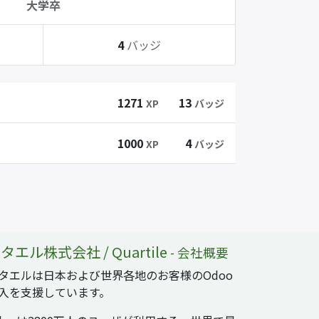
大学卒
4
バッジ
1271
13
XP
バッジ
1000
4
XP
バッジ
タエル株式会社 / Quartile
-
会社概要
タエルは日本および世界各地のお客様のOdoo
入を支援しています。